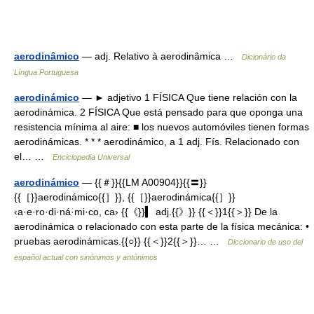
aerodinâmico
— adj. Relativo à aerodinâmica …
Dicionário da
Língua Portuguesa
aerodinámico
— ► adjetivo 1 FÍSICA Que tiene relación con la
aerodinámica. 2 FÍSICA Que está pensado para que oponga una
resistencia mínima al aire: ■ los nuevos automóviles tienen formas
aerodinámicas. * * * aerodinámico, a 1 adj. Fís. Relacionado con
el… …
Enciclopedia Universal
aerodinámico
— {{＃}}{{LM A00904}}{{〓}}
{{［}}aerodinámico{{］}}, {{［}}aerodinámica{{］}}
‹a·e·ro·di·ná·mi·co, ca› {{《}}▍ adj.{{》}} {{＜}}1{{＞}} De la
aerodinámica o relacionado con esta parte de la física mecánica: •
pruebas aerodinámicas.{{○}} {{＜}}2{{＞}}… …
Diccionario de uso del
español actual con sinónimos y antónimos