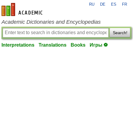
RU
DE
ES
FR
en-academic.com
Academic Dictionaries and Encyclopedias
Search!
Interpretations
Translations
Books
Игры ⚽