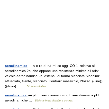
aerodinamico
— a·e·ro·di·nà·mi·co agg. CO 1. relativo all
aerodinamica 2a. che oppone una resistenza minima all aria:
veicolo aerodinamico 2b. estens., di forma slanciata Sinonimi:
affusolato, filante, slanciato. Contrari: massiccio, 2tozzo. {{line}}
{{/line}}… …
Dizionario italiano
aerodinamico
— pl.m. aerodinamici sing.f. aerodinamica pl.f.
aerodinamiche …
Dizionario dei sinonimi e contrari