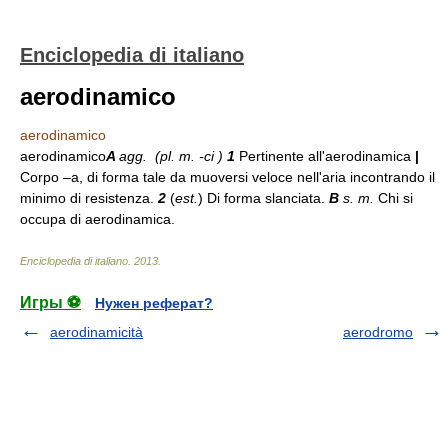
Enciclopedia di italiano
aerodinamico
aerodinamico
aerodinamico
A
agg. (
pl. m.
-ci )
1
Pertinente all'aerodinamica
|
Corpo –a, di forma tale da muoversi veloce nell'aria incontrando il
minimo di resistenza.
2
(
est.
) Di forma slanciata.
B
s. m.
Chi si
occupa di aerodinamica.
Enciclopedia di italiano
.
2013
.
Игры ⚽
Нужен реферат?
aerodinamicità
aerodromo