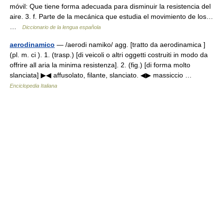
móvil: Que tiene forma adecuada para disminuir la resistencia del
aire. 3. f. Parte de la mecánica que estudia el movimiento de los…
…
Diccionario de la lengua española
aerodinamico
— /aerodi namiko/ agg. [tratto da aerodinamica ]
(pl. m. ci ). 1. (trasp.) [di veicoli o altri oggetti costruiti in modo da
offrire all aria la minima resistenza]. 2. (fig.) [di forma molto
slanciata] ▶◀ affusolato, filante, slanciato. ◀▶ massiccio …
Enciclopedia Italiana