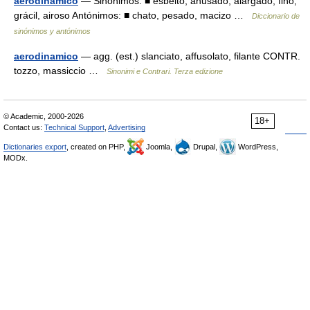
aerodinámico
— Sinónimos: ■ esbelto, ahusado, alargado, fino,
grácil, airoso Antónimos: ■ chato, pesado, macizo …
Diccionario de
sinónimos y antónimos
aerodinamico
— agg. (est.) slanciato, affusolato, filante CONTR.
tozzo, massiccio …
Sinonimi e Contrari. Terza edizione
© Academic, 2000-2026
18+
Contact us:
Technical Support
,
Advertising
Dictionaries export
, created on PHP,
Joomla,
Drupal,
WordPress,
MODx.